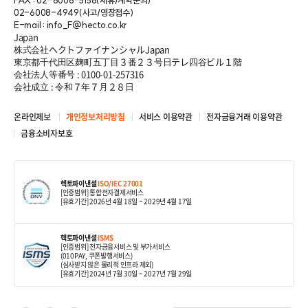
FAX : 02-6008-5158(제휴/계약문의)
02-6008-4949(사고/영장접수)
E-mail : info_F@hecto.co.kr
Japan
株式会社ヘクトファイナンシャルJapan
東京都千代田区麹町五丁目３番２３号日テレ四谷ビル１階
会社法人等番号 : 0100-01-257316
会社成立 : 令和７年７月２８日
온라인제보
개인정보처리방침
서비스 이용약관
전자금융거래 이용약관
금융소비자보호
헥토파이낸셜
ISO/IEC 27001
[인증범위] 통합전자결제서비스
[유효기간] 2026년 4월 18일
~ 2029년 4월 17일
헥토파이낸셜
ISMS
[인증범위] 전자금융서비스 및 부가서비스
(010PAY, 쿠폰발행서비스)
(심사받지 않은 물리적 인프라 제외)
[유효기간] 2024년 7월 30일
~ 2027년 7월 29일