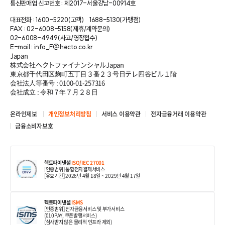
통신판매업 신고번호 : 제2017-서울강남-00914호
대표전화 : 1600-5220(고객)
1688-5130(가맹점)
FAX : 02-6008-5158(제휴/계약문의)
02-6008-4949(사고/영장접수)
E-mail : info_F@hecto.co.kr
Japan
株式会社ヘクトファイナンシャルJapan
東京都千代田区麹町五丁目３番２３号日テレ四谷ビル１階
会社法人等番号 : 0100-01-257316
会社成立 : 令和７年７月２８日
온라인제보
개인정보처리방침
서비스 이용약관
전자금융거래 이용약관
금융소비자보호
헥토파이낸셜
ISO/IEC 27001
[인증범위] 통합전자결제서비스
[유효기간] 2026년 4월 18일
~ 2029년 4월 17일
헥토파이낸셜
ISMS
[인증범위] 전자금융서비스 및 부가서비스
(010PAY, 쿠폰발행서비스)
(심사받지 않은 물리적 인프라 제외)