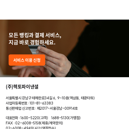
모든 뱅킹과 결제 서비스,
지금 바로 경험하세요.
서비스 이용 신청
(주)헥토파이낸셜
서울특별시 강남구 테헤란로34길 6, 9~10층(역삼동, 태광타워)
사업자등록번호 : 101-81-63383
통신판매업 신고번호 : 제2017-서울강남-00914호
대표전화 : 1600-5220(고객)
1688-5130(가맹점)
FAX : 02-6008-5158(제휴/계약문의)
02-6008-4949(사고/영장접수)