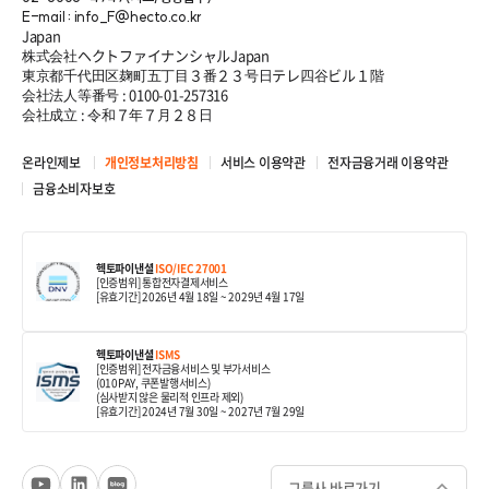
E-mail : info_F@hecto.co.kr
Japan
株式会社ヘクトファイナンシャルJapan
東京都千代田区麹町五丁目３番２３号日テレ四谷ビル１階
会社法人等番号 : 0100-01-257316
会社成立 : 令和７年７月２８日
온라인제보
개인정보처리방침
서비스 이용약관
전자금융거래 이용약관
금융소비자보호
헥토파이낸셜
ISO/IEC 27001
[인증범위] 통합전자결제서비스
[유효기간] 2026년 4월 18일
~ 2029년 4월 17일
헥토파이낸셜
ISMS
[인증범위] 전자금융서비스 및 부가서비스
(010PAY, 쿠폰발행서비스)
(심사받지 않은 물리적 인프라 제외)
[유효기간] 2024년 7월 30일
~ 2027년 7월 29일
그룹사 바로가기